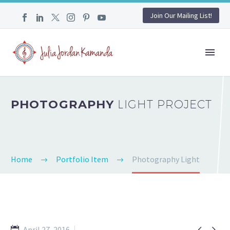
Join Our Mailing List!
PHOTOGRAPHY
LIGHT PROJECT
Home
Portfolio Item
Photography Light


April 27, 2016