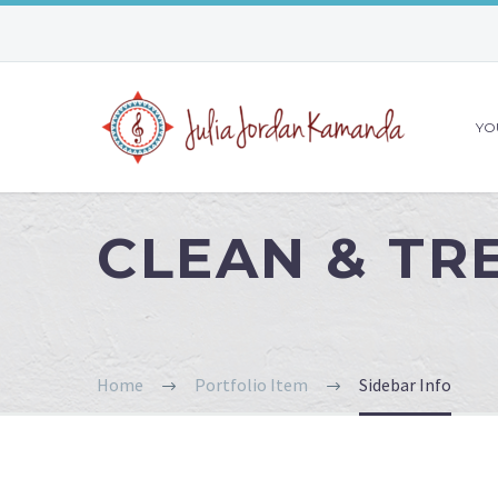
YO
CLEAN & T
Home
Portfolio Item
Sidebar Info